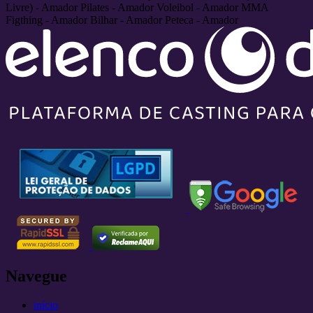
Livre)
- Amador
Pilates
- Amador
Voleibol
- Amador
MMA
Figthing
- Amador
Bilhar
- Amador
Peteca
- Amador
Navegue
início