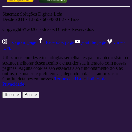
Sistemaz Soluções Digitais Ltda
Desde 2011 • 13.667.606/0001-27 • Brasil
Copyright © 2026.Todos os Direitos Reservados.
instagram page
Facebook page
youtube page
vimeo
page
Utilizamos cookies e tecnologias semelhantes para manter o sistema
seguro, melhorar desempenho e entender sua interação com nossas
páginas. Alguns cookies são essenciais ao funcionamento do site;
outros, de análise e preferências, dependem da sua autorização.
Confira detalhes em nossos
Termos de Uso
e
Política de
Privacidade
.
Recusar
Aceitar