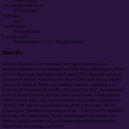
brasileiro(a)
Localidade onde mora
SP/São Paulo
Profissão
Ator
Escolaridade
Pós-graduação
Curso/Escola
Bacharelado na CAL ( Rio de Janeiro)
Mini Bio
Ricardo Teodoro é ator premiado internacionalmente, com
reconhecimentos por sua atuação no filme Baby, incluindo o prêmio
de Ator Revelação no Festival de Cannes 2024. Recebeu ainda os
prêmios de Melhor Atuação no Festival Cine Lima (Peru), Melhor
Ator no Festival de Huelva (Espanha), além de conquistas nos
festivais de Aruanda e Ecrã Mix, em Lyon. Em 2025, foi agraciado
com o Grande Otelo de Melhor Ator Coadjuvante. Formado em
Artes Cênicas pela CAL e pós-graduado em Gestão Cultural pelo
SENAC-SP, iniciou sua trajetória em 2008 e soma mais de 20
espetáculos. Trabalhou com grupos como Tá na Rua e Companhia
do Latão. No audiovisual, foi um dos destaques da novela Vale
Tudo (Globo) na série Pssica e o longa Salve Rosa- produções
disponíveis no catálogo da Netflix.