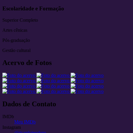
Escolaridade e Formação
Superior Completo
Artes cênicas
Pós-graduação
Gestão cultural
Acervo de Fotos
Dados de Contato
IMDb
Meu IMDb
Instagram
@ricardoteodoro