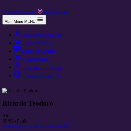
Entrar
Cadastre-se
Seja Premium
menu
Abrir Menu
MENU
person
Informações Pessoais
photo_library
Acervo de Fotos
contact_mail
Dados de Contato
straighten
Características
stars
Habilidades em Geral
description
Currículo Completo
Ricardo Teodoro
Ator
SP/São Paulo
elencodigital.com.br/RicardoTeodoro