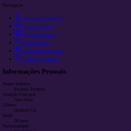
Navegação
person
Informações Pessoais
photo_library
Acervo de Fotos
contact_mail
Dados de Contato
straighten
Características
stars
Habilidades em Geral
description
Currículo Completo
Informações Pessoais
Nome Artístico
Ricardo Teodoro
Atuação Principal
Ator/Atriz
Gênero
Homem Cis
Idade
38 anos
Nacionalidade