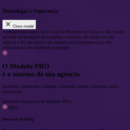
Tecnologia e Segurança
Close modal
A plataforma segue a Lei Geral de Proteção de Dados e não vende
ou cede informações de usuários a terceiros. Os dados da sua
agência e do seu elenco são usados exclusivamente para fins
profissionais, em ambiente protegido.
O Módulo
PRO
é o
sistema
da sua agência
Gerencie, represente e atenda o mercado inteiro com uma única
plataforma.
Recursos exclusivos do Módulo PRO
PRO
Busca por Briefing