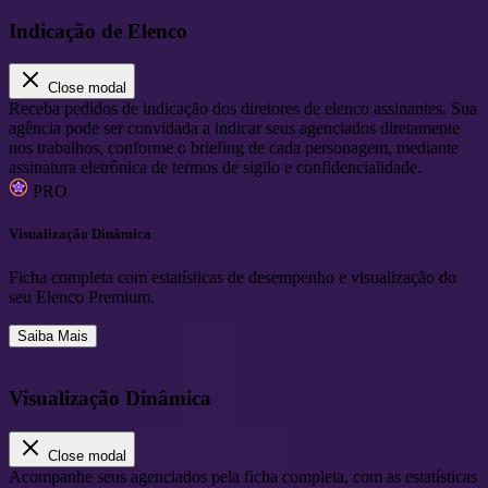
Indicação de Elenco
Close modal
Receba pedidos de indicação dos diretores de elenco assinantes. Sua
agência pode ser convidada a indicar seus agenciados diretamente
nos trabalhos, conforme o briefing de cada personagem, mediante
assinatura eletrônica de termos de sigilo e confidencialidade.
PRO
Visualização Dinâmica
Ficha completa com estatísticas de desempenho e visualização do
seu Elenco Premium.
Saiba Mais
Visualização Dinâmica
Close modal
Acompanhe seus agenciados pela ficha completa, com as estatísticas