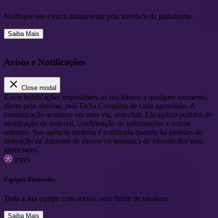
Notifique seu elenco diretamente pela interface da plataforma.
Saiba Mais
Avisos e Notificações
Close modal
Envie notificações importantes ao seu elenco a qualquer momento,
direto pelo sistema, pela Ficha Completa de cada agenciado. A
comunicação acontece em uma via, sem chat. Ela agiliza pedidos de
atualização de material, confirmação de informações e outros
retornos. Sua agência também é notificada quando há pedidos de
indicação de diretores de elenco ou mudança de vínculo dos seus
agenciados.
PRO
Equipes Ilimitados
Toda a sua equipe com acesso, sem limite de usuários.
Saiba Mais