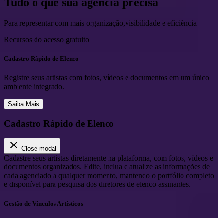
Tudo o que sua
agência
precisa
Para representar com mais organização,visibilidade e eficiência
Recursos do acesso gratuito
Cadastro Rápido de Elenco
Registre seus artistas com fotos, vídeos e documentos em um único
ambiente integrado.
Saiba Mais
Cadastro Rápido de Elenco
Close modal
Cadastre seus artistas diretamente na plataforma, com fotos, vídeos e
documentos organizados. Edite, inclua e atualize as informações de
cada agenciado a qualquer momento, mantendo o portfólio completo
e disponível para pesquisa dos diretores de elenco assinantes.
Gestão de Vínculos Artísticos