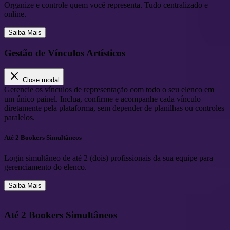
Organize e controle quem você representa. Tudo centralizado e
online.
Saiba Mais
Gestão de Vínculos Artísticos
Close modal
Gerencie os vínculos de representação com todo o seu elenco em
um único painel. Inclua, confirme e acompanhe cada vínculo
diretamente pela plataforma, sem depender de planilhas ou controles
paralelos.
Até 2 Bookers Simultâneos
Login simultâneo de até 2 (dois) profissionais da sua equipe para
gerenciamento do elenco.
Saiba Mais
Até 2 Bookers Simultâneos