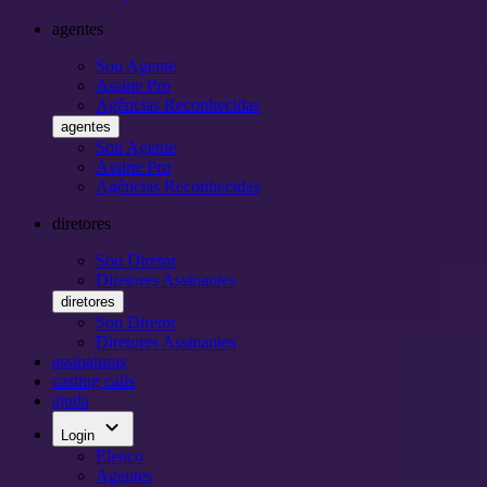
agentes
Sou Agente
Assine Pro
Agências Reconhecidas
agentes
Sou Agente
Assine Pro
Agências Reconhecidas
diretores
Sou Diretor
Diretores Assinantes
diretores
Sou Diretor
Diretores Assinantes
assinaturas
casting calls
ajuda
keyboard_arrow_down
Login
Elenco
Agentes