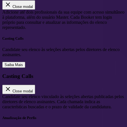
Close modal
Adicione até dois profissionais da sua equipe com acesso simultâneo
à plataforma, além do usuário Master. Cada Booker tem login
próprio para consultar e atualizar as informações do elenco
representado.
Casting Calls
Candidate seu elenco às seleções abertas pelos diretores de elenco
assinantes.
Saiba Mais
Casting Calls
Close modal
Candidate seu elenco vinculado às seleções abertas publicadas pelos
diretores de elenco assinantes. Cada chamada indica as
características buscadas e o prazo de validade da candidatura.
Atualização de Perfis