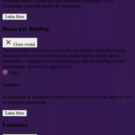
Pesquise elenco a partir de características completas, filtros
avançados e seleção rápida de candidatos.
Saiba Mais
Busca por Briefing
Close modal
Faça pesquisas avançadas com todos os critérios disponíveis para
localizar elenco por características, habilidades e outros filtros
detalhados. Organize seus candidatos por tipo de briefing ou por
personagem, dentre seus agenciados.
PRO
Estatística
Acompanhe as atividades interações do seu elenco e da agência com
os dados da plataforma.
Saiba Mais
Estatística