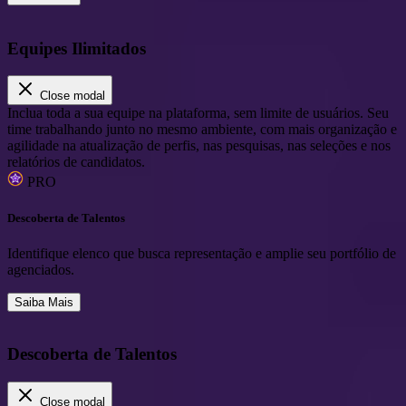
Equipes Ilimitados
Close modal
Inclua toda a sua equipe na plataforma, sem limite de usuários. Seu
time trabalhando junto no mesmo ambiente, com mais organização e
agilidade na atualização de perfis, nas pesquisas, nas seleções e nos
relatórios de candidatos.
PRO
Descoberta de Talentos
Identifique elenco que busca representação e amplie seu portfólio de
agenciados.
Saiba Mais
Descoberta de Talentos
Close modal