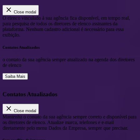
Close modal
O elenco vinculado à sua agência fica disponível, em tempo real,
para pesquisa de todos os diretores de elenco assinantes da
plataforma. Nenhum cadastro adicional é necessário para essa
exibição.
Contatos Atualizados
o contato da sua agência sempre atualizado na agenda dos diretores
de elenco
Saiba Mais
Contatos Atualizados
Close modal
Mantenha o contato da sua agência sempre correto e disponível para
os diretores de elenco. Atualize marca, telefones e e-mail
diretamente pelo menu Dados da Empresa, sempre que precisar.