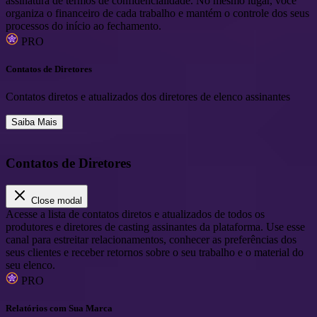
assinatura de termos de confidencialidade. No mesmo lugar, você
organiza o financeiro de cada trabalho e mantém o controle dos seus
processos do início ao fechamento.
PRO
Contatos de Diretores
Contatos diretos e atualizados dos diretores de elenco assinantes
Saiba Mais
Contatos de Diretores
Close modal
Acesse a lista de contatos diretos e atualizados de todos os
produtores e diretores de casting assinantes da plataforma. Use esse
canal para estreitar relacionamentos, conhecer as preferências dos
seus clientes e receber retornos sobre o seu trabalho e o material do
seu elenco.
PRO
Relatórios com Sua Marca