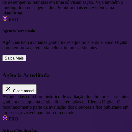
de desempenho reunidas em uma só visualização. Veja também o
ranking dos seus agenciados Premium mais em evidência na
plataforma.
PRO
Agência Acreditada
Agências bem avaliadas ganham destaque no site da Elenco Digital
como empresa acreditada pelos diretores assinantes.
Saiba Mais
Agência Acreditada
Close modal
As agências com bom histórico de avaliação dos diretores assinantes
ganham destaque na página de acreditadas da Elenco Digital. O
reconhecimento parte da avaliação dos diretores e fica publicado em
um espaço visível para todo o mercado.
PRO
Avisos e Notificações