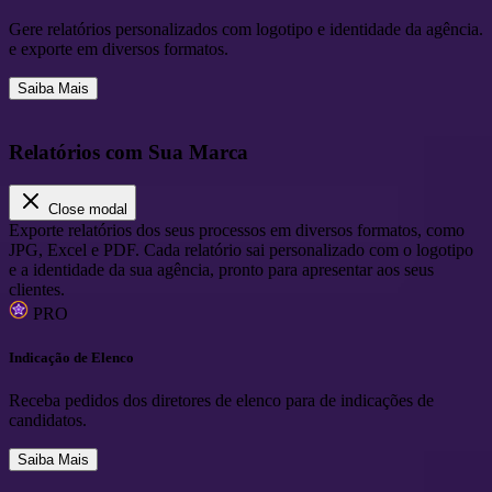
Gere relatórios personalizados com logotipo e identidade da agência.
e exporte em diversos formatos.
Saiba Mais
Relatórios com Sua Marca
Close modal
Exporte relatórios dos seus processos em diversos formatos, como
JPG, Excel e PDF. Cada relatório sai personalizado com o logotipo
e a identidade da sua agência, pronto para apresentar aos seus
clientes.
PRO
Indicação de Elenco
Receba pedidos dos diretores de elenco para de indicações de
candidatos.
Saiba Mais