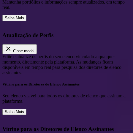
Mantenha portfólios e informações sempre atualizados, em tempo
real.
Saiba Mais
Atualização de Perfis
Close modal
Edite e atualize os perfis do seu elenco vinculado a qualquer
momento, diretamente pela plataforma. As mudanças ficam
disponíveis em tempo real para pesquisa dos diretores de elenco
assinantes.
Vitrine para os Diretores de Elenco Assinantes
Seu elenco visível para todos os diretores de elenco que assinam a
plataforma.
Saiba Mais
Vitrine para os Diretores de Elenco Assinantes