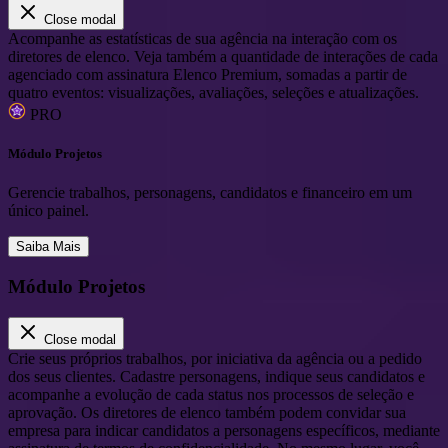
Close modal
Acompanhe as estatísticas de sua agência na interação com os
diretores de elenco. Veja também a quantidade de interações de cada
agenciado com assinatura Elenco Premium, somadas a partir de
quatro eventos: visualizações, avaliações, seleções e atualizações.
PRO
Módulo Projetos
Gerencie trabalhos, personagens, candidatos e financeiro em um
único painel.
Saiba Mais
Módulo Projetos
Close modal
Crie seus próprios trabalhos, por iniciativa da agência ou a pedido
dos seus clientes. Cadastre personagens, indique seus candidatos e
acompanhe a evolução de cada status nos processos de seleção e
aprovação. Os diretores de elenco também podem convidar sua
empresa para indicar candidatos a personagens específicos, mediante