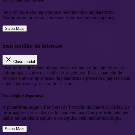
Sem conflito de interesse
Seus vínculos são registrados e reconhecidos na plataforma.
Nenhum diretor cobra sobre cachês nem atua como agência.
Saiba Mais
Sem conflito de interesse
Close modal
Os diretores de elenco assinantes não atuam como agentes e não
cobram taxas sobre os cachês do seu elenco. Essa separação de
funções é um compromisso da plataforma e preserva o papel da sua
agência em cada processo de seleção.
Tecnologia e Segurança
A plataforma segue a Lei Geral de Proteção de Dados (LGPD). As
informações são usadas exclusivamente para fins profissionais. Seus
dados em ambiente seguro e protegidos pela melhor tecnologia.
Saiba Mais